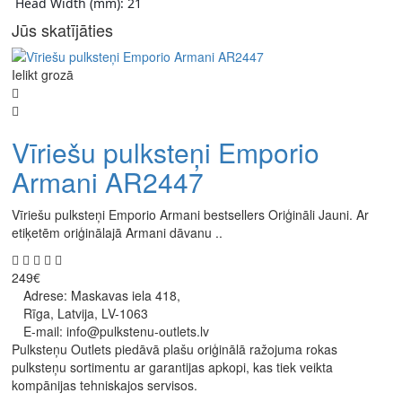
 Head Width (mm): 21 
Jūs skatījāties
Ielikt grozā
Vīriešu pulksteņi Emporio
Armani AR2447
Vīriešu pulksteņi Emporio Armani bestsellers Oriģināli Jauni. Ar
etiķetēm oriģinālajā Armani dāvanu ..
249€
Adrese: Maskavas iela 418,
Rīga, Latvija, LV-1063
E-mail: info@pulkstenu-outlets.lv
Pulksteņu Outlets piedāvā plašu oriģinālā ražojuma rokas
pulksteņu sortimentu ar garantijas apkopi, kas tiek veikta
kompānijas tehniskajos servisos.