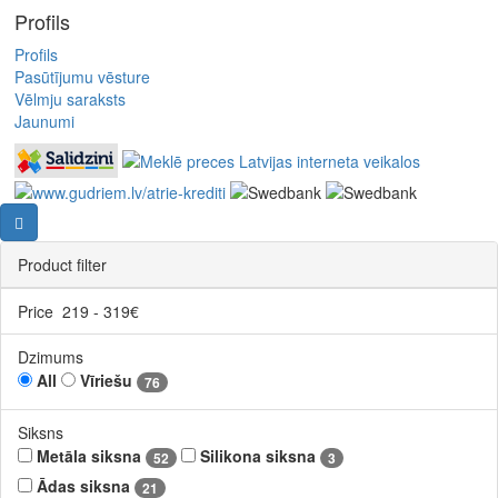
Profils
Profils
Pasūtījumu vēsture
Vēlmju saraksts
Jaunumi
Product filter
Price
219
-
319
€
Dzimums
All
Vīriešu
76
Siksns
Metāla siksna
Silikona siksna
52
3
Ādas siksna
21