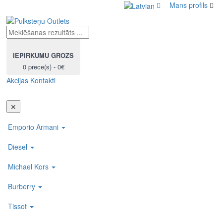
Mans profils
IEPIRKUMU GROZS
0 prece(s) - 0€
Akcijas
Kontakti
Toggl
navig
✕
Emporio Armani
Diesel
Michael Kors
Burberry
Tissot