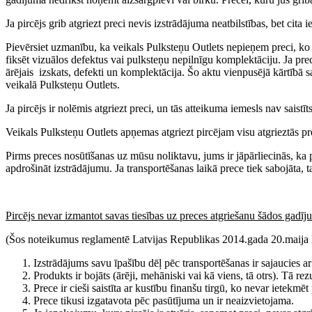
Ja pircējs grib atgriezt preci nevis izstrādājuma neatbilstības, bet ci
Pievērsiet uzmanību, ka veikals Pulksteņu Outlets nepieņem preci, ko pi
fiksēt vizuālos defektus vai pulksteņu nepilnīgu komplektāciju. Ja pre
ārējais izskats, defekti un komplektācija. Šo aktu vienpusējā kārtībā 
veikalā Pulksteņu Outlets.
Ja pircējs ir nolēmis atgriezt preci, un tās atteikuma iemesls nav sais
Veikals Pulksteņu Outlets apņemas atgriezt pircējam visu atgrieztās p
Pirms preces nosūtīšanas uz mūsu noliktavu, jums ir jāpārliecinās, ka 
apdrošināt izstrādājumu. Ja transportēšanas laikā prece tiek sabojāta, t
Pircējs nevar izmantot savas tiesības uz preces atgriešanu šādos gadī
(Šos noteikumus reglamentē Latvijas Republikas 2014.gada 20.maija 
Izstrādājums savu īpašību dēļ pēc transportēšanas ir sajaucies a
Produkts ir bojāts (ārēji, mehāniski vai kā viens, tā otrs). Tā re
Prece ir cieši saistīta ar kustību finanšu tirgū, ko nevar ietekmē
Prece tikusi izgatavota pēc pasūtījuma un ir neaizvietojama.