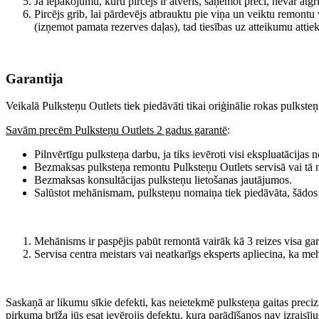
Ja iepakojumu, kuru pircējs ir atvēris, saņemot preci, nevar atgr
Pircējs grib, lai pārdevējs atbrauktu pie viņa un veiktu remontu
(izņemot pamata rezerves daļas), tad tiesības uz atteikumu atti
Garantija
Veikalā Pulksteņu Outlets tiek piedāvāti tikai oriģinālie rokas pulksteņ
Savām precēm Pulksteņu Outlets 2 gadus garantē
:
Pilnvērtīgu pulksteņa darbu, ja tiks ievēroti visi ekspluatācijas
Bezmaksas pulksteņa remontu Pulksteņu Outlets servisā vai tā n
Bezmaksas konsultācijas pulksteņu lietošanas jautājumos.
Salūstot mehānismam, pulksteņu nomaiņa tiek piedāvāta, šādo
Mehānisms ir paspējis pabūt remontā vairāk kā 3 reizes visa gar
Servisa centra meistars vai neatkarīgs eksperts apliecina, ka 
Saskaņā ar likumu sīkie defekti, kas neietekmē pulksteņa gaitas precizi
pirkuma brīža jūs esat ievērojis defektu, kura parādīšanos nav izraisīj