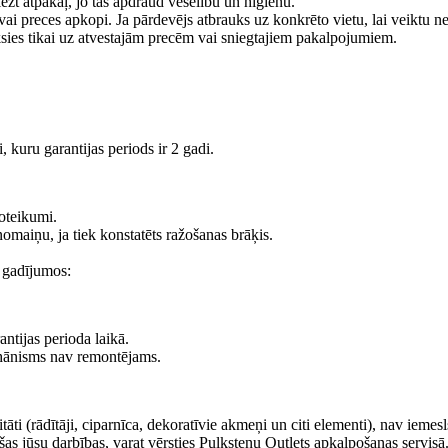
iezt atpakaļ, jo tas apdraud veselību un higiēnu.
 vai preces apkopi. Ja pārdevējs atbrauks uz konkrēto vietu, lai veiktu n
eksies tikai uz atvestajām precēm vai sniegtajiem pakalpojumiem.
i, kuru garantijas periods ir 2 gadi.
 noteikumi.
omaiņu, ja tiek konstatēts ražošanas brāķis.
s gadījumos:
antijas perioda laikā.
mehānisms nav remontējams.
tāti (rādītāji, ciparnīca, dekoratīvie akmeņi un citi elementi), nav ieme
ušas jūsu darbības, varat vērsties Pulksteņu Outlets apkalpošanas servisā