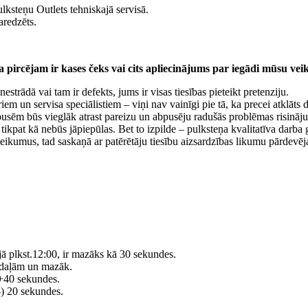
lksteņu Outlets tehniskajā servisā.
aredzēts.
 pircējam ir kases čeks vai cits apliecinājums par iegādi mūsu veika
nestrādā vai tam ir defekts, jums ir visas tiesības pieteikt pretenziju.
m un servisa speciālistiem – viņi nav vainīgi pie tā, ka precei atklāts 
 pusēm būs vieglāk atrast pareizu un abpusēju radušās problēmas risinā
ms tikpat kā nebūs jāpiepūlas. Bet to izpilde – pulksteņa kvalitatīva dar
eikumus, tad saskaņā ar patērētāju tiesību aizsardzības likumu pārdevējam
ijā plkst.12:00, ir mazāks kā 30 sekundes.
iedaļām un mazāk.
/+40 sekundes.
/-) 20 sekundes.