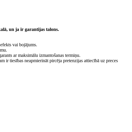
lā, un ja ir garantijas talons.
defekts vai bojājums.
jumu.
ba garants ar maksimālu izmantošanas termiņu.
 ir tiesības neapmierināt pircēja pretenzijas attiecībā uz preces