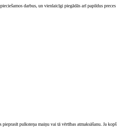
epieciešamos darbus, un vienlaicīgi piegādās arī papildus preces
sls pieprasīt pulksteņa maiņu vai tā vērtības atmaksāšanu. Ja kopš
.