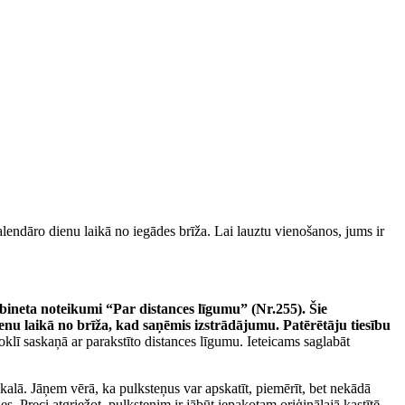
alendāro dienu laikā no iegādes brīža. Lai lauztu vienošanos, jums ir
.
ineta noteikumi “Par distances līgumu” (Nr.255). Šie
enu laikā no brīža, kad saņēmis izstrādājumu. Patērētāju tiesību
voklī saskaņā ar parakstīto distances līgumu. Ieteicams saglabāt
eikalā. Jāņem vērā, ka pulksteņus var apskatīt, piemērīt, bet nekādā
es. Preci atgriežot, pulkstenim ir jābūt iepakotam oriģinālajā kastītē.