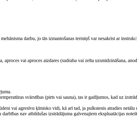
 mehānisma darbu, jo tās izmantošanas termiņš var nesakrist ar instrukc
a, aproces vai aproces aizdares (sudraba vai zelta uzsmidzināšana, an
vējuma.
 temperatūras svārstības (pirts vai sauna), tas ir gadījumos, kad uz izst
ūdeni vai agresīvu ķīmisko vidi, kā arī tad, ja pulkstenis atradies net
ūsu darbības nav atbildušas izstrādājuma galvenajiem ekspluatācijas not