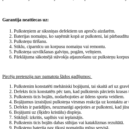
Garantija neattiecas uz:
Pulksteņiem ar siksniņas defektiem un aproču aizdarēm.
Baterijas nomaiņu, ko saņēmāt kopā ar pulksteni, lai pārbaudītu
Pulksteņu tīrīšanu.
Stiklu, ciparnīcu un korpusu nomaiņu vai remontu.
Pulksteņa uzvilkšanas galviņu, pogām, veltņiem.
Pārklājuma sākotnējā stāvokļa atjaunošanu uz pulksteņu korpus
Pircēja pretenzija nav pamatota šādos gadījumos:
Pulkstenim konstatēti mehāniski bojājumi, tai skaitā arī uz gra
Defekts ticis konstatēts pēc tam, kad pulkstenis pārcietis krasas
Pulkstenis ticis bojāts, nodarbojoties ar ūdens sporta veidiem.
Bojājumus izraisījusi pulksteņa virsmas reakcija uz kontaktu ar 
Defekts ir parādījies, neuzmanīgi apejoties ar pulksteni, kad j
Bojājumi uz (šķidro kristālu) displeja.
Stikliņš: izkritis, saplīsis vai ieplaisājis.
Pulkstenis ticis bojāts dabas stihijas vai kataklizmas rezultātā.
Pulksteņu baterija nav tikusi nomainīta mūsu servisā.