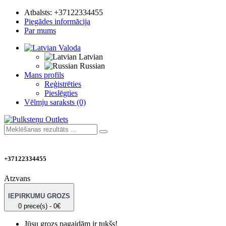
Atbalsts:
+37122334455
Piegādes informācija
Par mums
Valoda
Latvian
Russian
Mans profils
Reģistrēties
Pieslēgties
Vēlmju saraksts (0)
+37122334455
Atzvans
IEPIRKUMU GROZS
0 prece(s) - 0€
Jūsu grozs pagaidām ir tukšs!