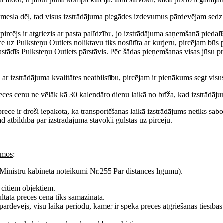
ta iemesla dēļ, tad visus izstrādājuma piegādes izdevumus pārdevējam sedz
rcējs ir atgriezis ar pasta palīdzību, jo izstrādājuma saņemšanā piedalī
ce uz Pulksteņu Outlets noliktavu tiks nosūtīta ar kurjeru, pircējam būs
sastādīs Pulksteņu Outlets pārstāvis. Pēc šādas pieņemšanas visas jūsu pr
tīts ar izstrādājuma kvalitātes neatbilstību, pircējam ir pienākums segt 
reces cenu ne vēlāk kā 30 kalendāro dienu laikā no brīža, kad izstrādāju
prece ir droši iepakota, ka transportēšanas laikā izstrādājums netiks s
ad atbildība par izstrādājuma stāvokli gulstas uz pircēju.
jumos
:
Ministru kabineta noteikumi Nr.255 Par distances līgumu).
r citiem objektiem.
zultātā preces cena tiks samazināta.
t pārdevējs, visu laika periodu, kamēr ir spēkā preces atgriešanas tiesības