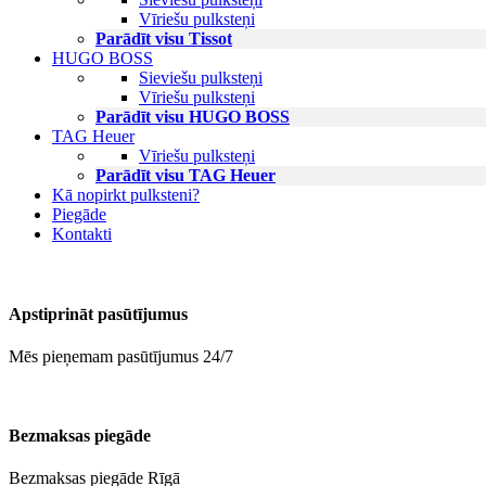
Vīriešu pulksteņi
Parādīt visu Tissot
HUGO BOSS
Sieviešu pulksteņi
Vīriešu pulksteņi
Parādīt visu HUGO BOSS
TAG Heuer
Vīriešu pulksteņi
Parādīt visu TAG Heuer
Kā nopirkt pulksteni?
Piegāde
Kontakti
Apstiprināt pasūtījumus
Mēs pieņemam pasūtījumus 24/7
Bezmaksas piegāde
Bezmaksas piegāde Rīgā