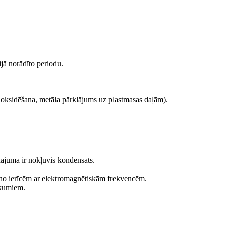
ijā norādīto periodu.
odoksidēšana, metāla pārklājums uz plastmasas daļām).
rādājuma ir nokļuvis kondensāts.
ālu no ierīcēm ar elektromagnētiskām frekvencēm.
eikumiem.