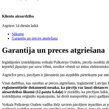
Klientu aizsardzība
Atgriezt 14 dienās laikā
Sākums
Garantija un preces atgriešana
Garantija un preces atgriešana
Iegādājoties izstrādājumu veikalā Pulksteņu Outlets, pircējs noslēdz di
iepriekš jāpaziņo par savu vēlmi, nosūtot vēstuli uz mūsu elektronisk
Atgriežot preci, pircējam ir jāiesniedz jau aizpildīts pieteikums par at
Visas darbības, kas saistītas ar preces atgriešanu, reglamentē Latvijas
reglamentējošie dokumenti nosaka, ka pircējs var lauzt distances
aizsardzības likumā (12.panta 6.daļa)
ir norādīts, ka pircējam laikā,
izstrādājuma oriģinālo iepakojumu, lai droši transportētu preci gadījum
Veikala Pulksteņu Outlets vadība lūdz saviem pircējiem iepazīties ar pre
gadījumā nedrīkst noņemt aizsargplēvi vai birku. Precei, kuru jūs gribat