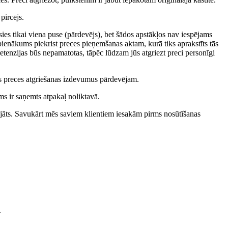
 pircējs.
sies tikai viena puse (pārdevējs), bet šādos apstākļos nav iespējams
 pienākums piekrist preces pieņemšanas aktam, kurā tiks aprakstīts tās
etenzijas būs nepamatotas, tāpēc lūdzam jūs atgriezt preci personīgi
visus preces atgriešanas izdevumus pārdevējam.
ms ir saņemts atpakaļ noliktavā.
abojāts. Savukārt mēs saviem klientiem iesakām pirms nosūtīšanas
.