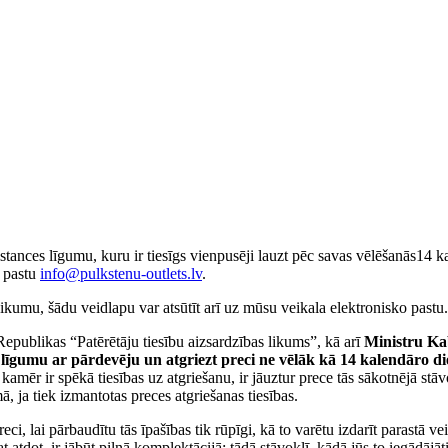
stances līgumu, kuru ir tiesīgs vienpusēji lauzt pēc savas vēlēšanās14 k
o pastu
info@pulkstenu-outlets.lv
.
teikumu, šādu veidlapu var atsūtīt arī uz mūsu veikala elektronisko pastu
 Republikas “Patērētāju tiesību aizsardzības likums”, kā arī
Ministru Kab
 līgumu ar pārdevēju un atgriezt preci ne vēlāk kā 14 kalendāro di
 kamēr ir spēkā tiesības uz atgriešanu, ir jāuztur prece tās sākotnējā stā
ā, ja tiek izmantotas preces atgriešanas tiesības.
ci, lai pārbaudītu tās īpašības tik rūpīgi, kā to varētu izdarīt parastā v
 atdot, ir jābūt pilnā komplektācijā: tādā stāvoklī, kādā jūs to iegādājāti