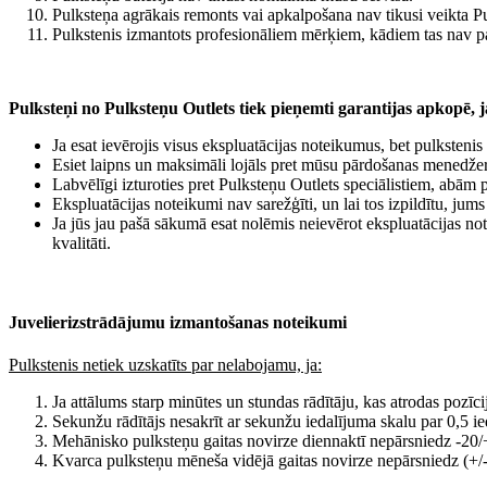
Pulksteņa agrākais remonts vai apkalpošana nav tikusi veikta Pu
Pulkstenis izmantots profesionāliem mērķiem, kādiem tas nav p
Pulksteņi no Pulksteņu Outlets tiek pieņemti garantijas apkopē, ja
Ja esat ievērojis visus ekspluatācijas noteikumus, bet pulkstenis 
Esiet laipns un maksimāli lojāls pret mūsu pārdošanas menedžerie
Labvēlīgi izturoties pret Pulksteņu Outlets speciālistiem, abām
Ekspluatācijas noteikumi nav sarežģīti, un lai tos izpildītu, ju
Ja jūs jau pašā sākumā esat nolēmis neievērot ekspluatācijas not
kvalitāti.
Juvelierizstrādājumu izmantošanas noteikumi
Pulkstenis netiek uzskatīts par nelabojamu, ja:
Ja attālums starp minūtes un stundas rādītāju, kas atrodas pozīc
Sekunžu rādītājs nesakrīt ar sekunžu iedalījuma skalu par 0,5 
Mehānisko pulksteņu gaitas novirze diennaktī nepārsniedz -20
Kvarca pulksteņu mēneša vidējā gaitas novirze nepārsniedz (+