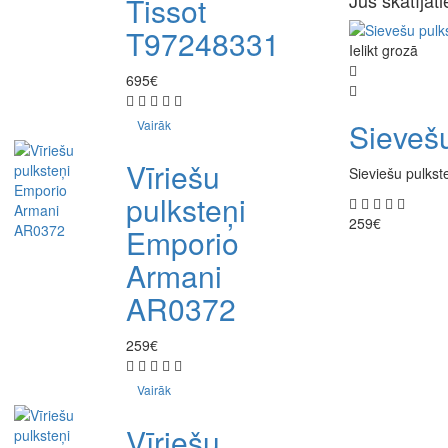
Jūs skatījāti
Tissot
T97248331
Ielikt grozā
695€
Sieveš
Vairāk
Vīriešu
Sieviešu pulkste
pulksteņi
259€
Emporio
Armani
AR0372
259€
Vairāk
Vīriešu