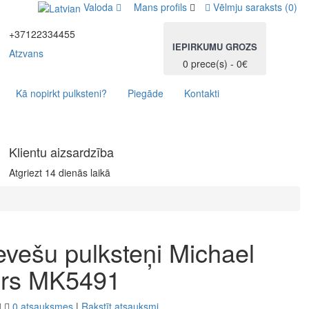
Valoda
Mans profils
Vēlmju saraksts (0)
+37122334455
IEPIRKUMU GROZS
Atzvans
0 prece(s) - 0€
Kā nopirkt pulksteni?
Piegāde
Kontakti
Klientu aizsardzība
Atgriezt 14 dienās laikā
evešu pulksteņi Michael
rs MK5491
0 atsauksmes
|
Rakstīt atsauksmi