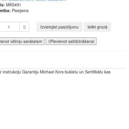
is:
MK5491
amība:
Pieejams
Izvietojiet pasūtījumu
Ielikt grozā
vienot vēlmju sarakstam
Pievienot salīdzināšanai
r instrukciju Garantiju Michael Kors bukletu un Sertifikātu kas