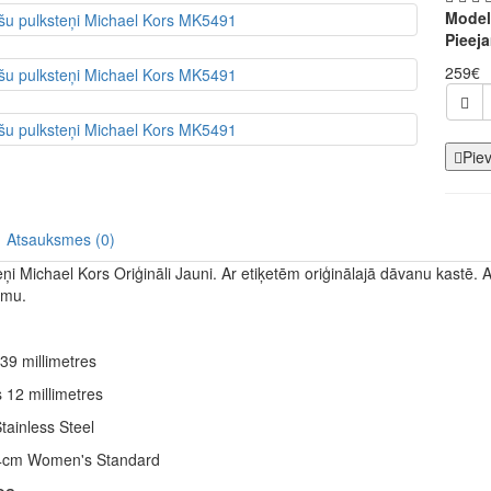
Model
Pieej
259€
Pie
Atsauksmes (0)
ņi Michael Kors Oriģināli Jauni. Ar etiķetēm oriģinālajā dāvanu kastē. A
umu.
39 millimetres
 12 millimetres
tainless Steel
4cm Women's Standard