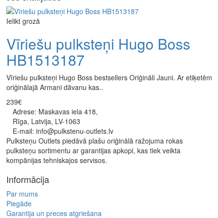
Ielikt grozā
Vīriešu pulksteņi Hugo Boss
HB1513187
Vīriešu pulksteņi Hugo Boss bestsellers Oriģināli Jauni. Ar etiķetēm
oriģinālajā Armani dāvanu kas..
239€
Adrese: Maskavas iela 418,
Rīga, Latvija, LV-1063
E-mail: info@pulkstenu-outlets.lv
Pulksteņu Outlets piedāvā plašu oriģinālā ražojuma rokas
pulksteņu sortimentu ar garantijas apkopi, kas tiek veikta
kompānijas tehniskajos servisos.
Informācija
Par mums
Piegāde
Garantija un preces atgriešana