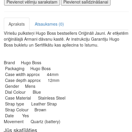
Pievienot vēlmju sarakstam
Pievienot salīdzināšanai
Apraksts
Atsauksmes (0)
Vīriešu pulksteņi Hugo Boss bestsellers Oriģināli Jauni. Ar etiķetēm
oriģinālajā Armani dāvanu kastē. Ar instrukciju Garantiju
Hugo
Boss
bukletu un Sertifikātu kas apliecina to īstumu.
Brand Hugo Boss
Packaging Hugo Boss
Case width approx 44mm
Case depth approx 12mm
Gender Mens
Dial Colour Blue
Case Material Stainless Steel
Strap type Leather Strap
Strap Colour Brown
Date Yes
Movement Quartz (battery)
Jūs skatījāties