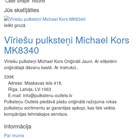
Case Shape Round
Jūs skatījāties
Ielikt grozā
Vīriešu pulksteņi Michael Kors
MK8340
Vīriešu pulksteņi Michael Kors Oriģināli Jauni. Ar etiķetēm
oriģinālajā dāvanu kastē. Ar instrukci..
339€
Adrese: Maskavas iela 418,
Rīga, Latvija, LV-1063
E-mail: info@pulkstenu-outlets.lv
Pulksteņu Outlets piedāvā plašu oriģinālā ražojuma rokas
pulksteņu sortimentu ar garantijas apkopi, kas tiek veikta
kompānijas tehniskajos servisos.
Informācija
Par mums