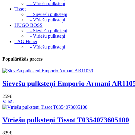
- Vīriešu pulksteņi
Tissot
- Sieviešu pulksteņi
- Vīriešu pulksteņi
HUGO BOSS
- Sieviešu pulksteņi
- Vīriešu pulksteņi
TAG Heuer
- Vīriešu pulksteņi
Populārākās preces
Sievešu pulksteņi Emporio Armani AR110
259€
Vairāk
Vīriešu pulksteņi Tissot T0354073605100
839€