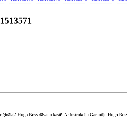
B1513571
riģinālajā
Hugo
Boss
dāvanu kastē. Ar instrukciju Garantiju
Hugo
Bos