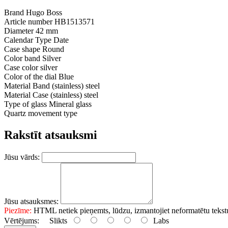
Brand Hugo Boss
Article number HB1513571
Diameter 42 mm
Calendar Type Date
Case shape Round
Color band Silver
Case color silver
Color of the dial Blue
Material Band (stainless) steel
Material Case (stainless) steel
Type of glass Mineral glass
Quartz movement type
Rakstīt atsauksmi
Jūsu vārds:
Jūsu atsauksmes:
Piezīme:
HTML netiek pieņemts, lūdzu, izmantojiet neformatētu tekst
Vērtējums:
Slikts
Labs