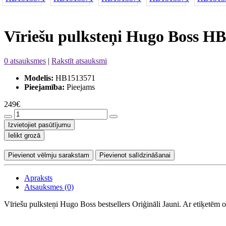
Vīriešu pulksteņi Hugo Boss H
0 atsauksmes
|
Rakstīt atsauksmi
Modelis:
HB1513571
Pieejamība:
Pieejams
249€
Izvietojiet pasūtījumu
Ielikt grozā
Pievienot vēlmju sarakstam
Pievienot salīdzināšanai
Apraksts
Atsauksmes (0)
Vīriešu pulksteņi Hugo Boss bestsellers Oriģināli Jauni. Ar etiķetēm o