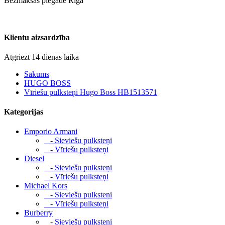
Bezmaksas piegāde Rīgā
Klientu aizsardzība
Atgriezt 14 dienās laikā
Sākums
HUGO BOSS
Vīriešu pulksteņi Hugo Boss HB1513571
Kategorijas
Emporio Armani
- Sieviešu pulksteņi
- Vīriešu pulksteņi
Diesel
- Sieviešu pulksteņi
- Vīriešu pulksteņi
Michael Kors
- Sieviešu pulksteņi
- Vīriešu pulksteņi
Burberry
- Sieviešu pulksteņi