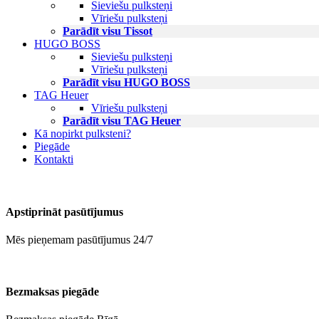
Sieviešu pulksteņi
Vīriešu pulksteņi
Parādīt visu Tissot
HUGO BOSS
Sieviešu pulksteņi
Vīriešu pulksteņi
Parādīt visu HUGO BOSS
TAG Heuer
Vīriešu pulksteņi
Parādīt visu TAG Heuer
Kā nopirkt pulksteni?
Piegāde
Kontakti
Apstiprināt pasūtījumus
Mēs pieņemam pasūtījumus 24/7
Bezmaksas piegāde