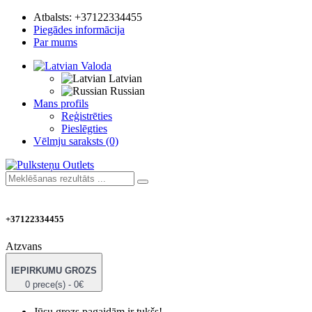
Atbalsts:
+37122334455
Piegādes informācija
Par mums
Valoda
Latvian
Russian
Mans profils
Reģistrēties
Pieslēgties
Vēlmju saraksts (0)
+37122334455
Atzvans
IEPIRKUMU GROZS
0 prece(s) - 0€
Jūsu grozs pagaidām ir tukšs!