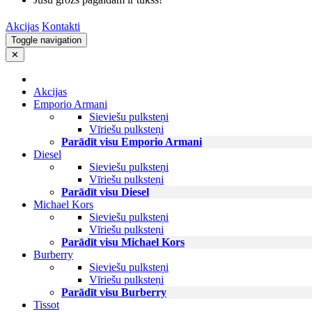
Akcijas
Kontakti
Toggle navigation
✕
Akcijas
Emporio Armani
Sieviešu pulksteņi
Vīriešu pulksteņi
Parādīt visu Emporio Armani
Diesel
Sieviešu pulksteņi
Vīriešu pulksteņi
Parādīt visu Diesel
Michael Kors
Sieviešu pulksteņi
Vīriešu pulksteņi
Parādīt visu Michael Kors
Burberry
Sieviešu pulksteņi
Vīriešu pulksteņi
Parādīt visu Burberry
Tissot