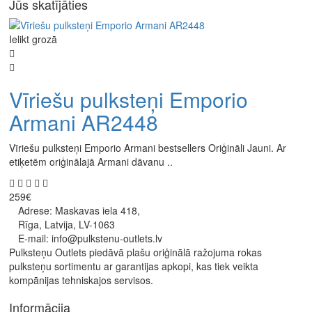
Jūs skatījāties
Ielikt grozā
Vīriešu pulksteņi Emporio
Armani AR2448
Vīriešu pulksteņi Emporio Armani bestsellers Oriģināli Jauni. Ar
etiķetēm oriģinālajā Armani dāvanu ..
259€
Adrese: Maskavas iela 418,
Rīga, Latvija, LV-1063
E-mail: info@pulkstenu-outlets.lv
Pulksteņu Outlets piedāvā plašu oriģinālā ražojuma rokas
pulksteņu sortimentu ar garantijas apkopi, kas tiek veikta
kompānijas tehniskajos servisos.
Informācija