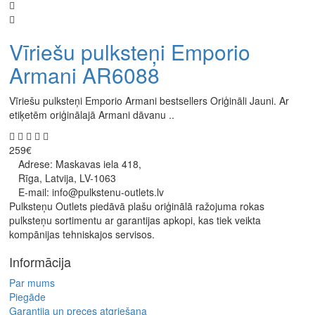
Vīriešu pulksteņi Emporio
Armani AR6088
Vīriešu pulksteņi Emporio Armani bestsellers Oriģināli Jauni. Ar
etiķetēm oriģinālajā Armani dāvanu ..
259€
Adrese: Maskavas iela 418,
Rīga, Latvija, LV-1063
E-mail: info@pulkstenu-outlets.lv
Pulksteņu Outlets piedāvā plašu oriģinālā ražojuma rokas
pulksteņu sortimentu ar garantijas apkopi, kas tiek veikta
kompānijas tehniskajos servisos.
Informācija
Par mums
Piegāde
Garantija un preces atgriešana