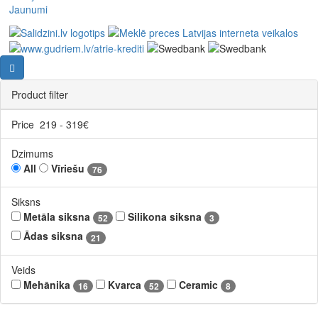
Jaunumi
Product filter
Price
219
-
319
€
Dzimums
All
Vīriešu
76
Siksns
Metāla siksna
Silikona siksna
52
3
Ādas siksna
21
Veids
Mehānika
Kvarca
Ceramic
16
52
8