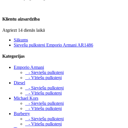
Klientu aizsardzība
Atgriezt 14 dienās laikā
Sākums
Sievešu pulksteņi Emporio Armani AR1486
Kategorijas
Emporio Armani
- Sieviešu pulksteņi
- Vīriešu pulksteņi
Diesel
- Sieviešu pulksteņi
- Vīriešu pulksteņi
Michael Kors
- Sieviešu pulksteņi
- Vīriešu pulksteņi
Burberry
- Sieviešu pulksteņi
- Vīriešu pulksteņi