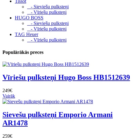
Tissot
- Sieviešu pulksteņi
- Vīriešu pulksteņi
HUGO BOSS
- Sieviešu pulksteņi
- Vīriešu pulksteņi
TAG Heuer
- Vīriešu pulksteņi
Populārākās preces
Vīriešu pulksteņi Hugo Boss HB1512639
249€
Vairāk
Sievešu pulksteņi Emporio Armani
AR1478
259€