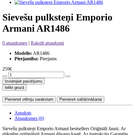
Sievešu pulksteņi Emporio
Armani AR1486
0 atsauksmes
|
Rakstīt atsauksmi
Modelis:
AR1486
Pieejamība:
Pieejams
259€
Izvietojiet pasūtījumu
Ielikt grozā
Pievienot vēlmju sarakstam
Pievienot salīdzināšanai
Apraksts
Atsauksmes (0)
Sievešu pulksteņi Emporio Armani bestsellers Oriģināli Jauni. Ar
etiķetēm oriģinālajā Armani dāvanu kastē. Ar instrukciju Garantiju