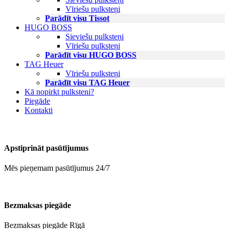
Vīriešu pulksteņi
Parādīt visu Tissot
HUGO BOSS
Sieviešu pulksteņi
Vīriešu pulksteņi
Parādīt visu HUGO BOSS
TAG Heuer
Vīriešu pulksteņi
Parādīt visu TAG Heuer
Kā nopirkt pulksteni?
Piegāde
Kontakti
Apstiprināt pasūtījumus
Mēs pieņemam pasūtījumus 24/7
Bezmaksas piegāde
Bezmaksas piegāde Rīgā