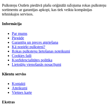
Pulksteņu Outlets piedāvā plašu oriģinālā ražojuma rokas pulksteņu
sortimentu ar garantijas apkopi, kas tiek veikta kompānijas
tehniskajos servisos.
Informācija
Par mums
Piegāde
Garantija un preces atgriešana
Kā nopirkt pulksteni?
Rokas pulksteņu lietošanas noteikumi
Cookies faili
Konfidencialitātes politika
Lietotāju vienošanās nosacījumi
Klientu serviss
Kontakti
Atteikumi
Vietnes karte
Ekstras