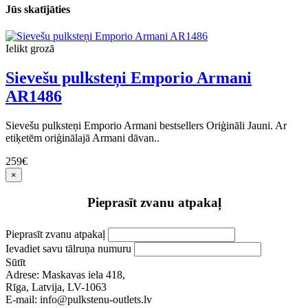
Jūs skatījāties
Ielikt grozā
Sievešu pulksteņi Emporio Armani
AR1486
Sievešu pulksteņi Emporio Armani bestsellers Oriģināli Jauni. Ar
etiķetēm oriģinālajā Armani dāvan..
259€
×
Pieprasīt zvanu atpakaļ
Pieprasīt zvanu atpakaļ
Ievadiet savu tālruņa numuru
Sūtīt
Adrese: Maskavas iela 418,
Rīga, Latvija, LV-1063
E-mail: info@pulkstenu-outlets.lv