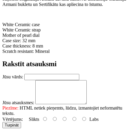
Armani bukletu un Sertifikātu kas apliecina to īstumu.
White Ceramic case
White Ceramic strap
Mother of pearl dial
Case size: 32 mm
Case thickness: 8 mm
Scratch resistant: Mineral
Rakstīt atsauksmi
Jūsu vārds:
Jūsu atsauksmes:
Piezīme:
HTML netiek pieņemts, lūdzu, izmantojiet neformatētu
tekstu.
Vērtējums:
Slikts
Labs
Turpināt