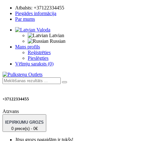
Atbalsts:
+37122334455
Piegādes informācija
Par mums
Valoda
Latvian
Russian
Mans profils
Reģistrēties
Pieslēgties
Vēlmju saraksts (0)
+37122334455
Atzvans
IEPIRKUMU GROZS
0 prece(s) - 0€
Jūsu grozs pagaidām ir tukšs!