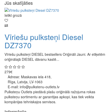
Jūs skatījāties
Ielikt grozā
Vīriešu pulksteņi Diesel
DZ7370
Vīriešu pulksteņi DIESEL bestsellers Oriģināli Jauni. Ar etiķetēm
oriģinālajā DIESEL dāvanu kastē...
279€
Adrese: Maskavas iela 418,
Rīga, Latvija, LV-1063
E-mail: info@pulkstenu-outlets.lv
Pulksteņu Outlets piedāvā plašu oriģinālā ražojuma rokas
pulksteņu sortimentu ar garantijas apkopi, kas tiek veikta
kompānijas tehniskajos servisos.
Informācija