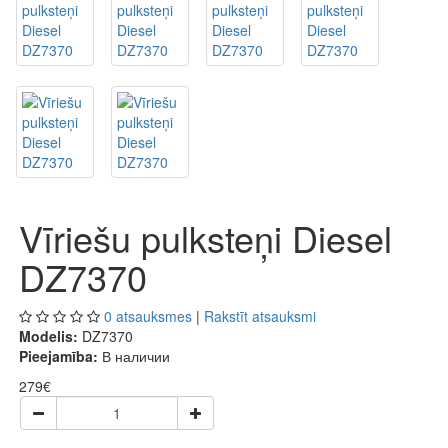
Vīriešu pulksteņi Diesel
DZ7370
0 atsauksmes
|
Rakstīt atsauksmi
Modelis:
DZ7370
Pieejamība:
В наличии
279€