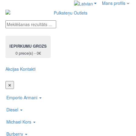
Mans profils
IEPIRKUMU GROZS
0 prece(s) - 0€
Akcijas
Kontakti
Toggl
naviga
✕
Emporio Armani
Diesel
Michael Kors
Burberry