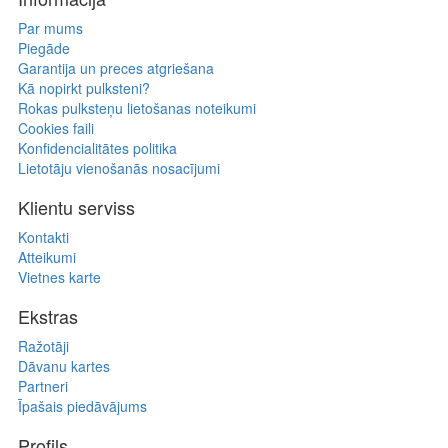
Par mums
Piegāde
Garantija un preces atgriešana
Kā nopirkt pulksteni?
Rokas pulksteņu lietošanas noteikumi
Cookies faili
Konfidencialitātes politika
Lietotāju vienošanās nosacījumi
Klientu serviss
Kontakti
Atteikumi
Vietnes karte
Ekstras
Ražotāji
Dāvanu kartes
Partneri
Īpašais piedāvājums
Profils