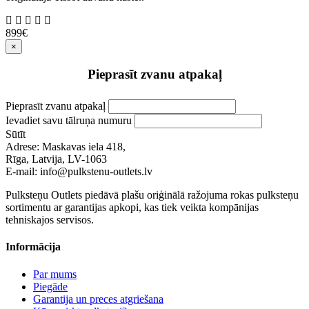
899€
×
Pieprasīt zvanu atpakaļ
Pieprasīt zvanu atpakaļ
Ievadiet savu tālruņa numuru
Sūtīt
Adrese: Maskavas iela 418,
Rīga, Latvija, LV-1063
E-mail: info@pulkstenu-outlets.lv
Pulksteņu Outlets piedāvā plašu oriģinālā ražojuma rokas pulksteņu
sortimentu ar garantijas apkopi, kas tiek veikta kompānijas
tehniskajos servisos.
Informācija
Par mums
Piegāde
Garantija un preces atgriešana