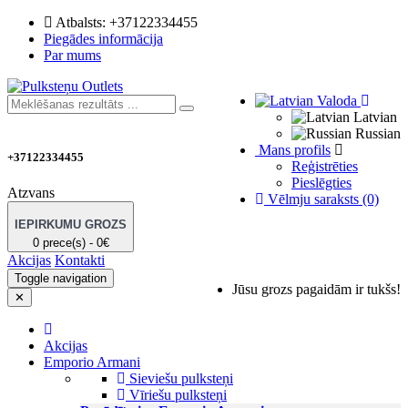
Atbalsts:
+37122334455
Piegādes informācija
Par mums
Valoda
Latvian
Russian
Mans profils
+37122334455
Reģistrēties
Pieslēgties
Atzvans
Vēlmju saraksts (0)
IEPIRKUMU GROZS
0 prece(s) - 0€
Akcijas
Kontakti
Toggle navigation
Jūsu grozs pagaidām ir tukšs!
✕
Akcijas
Emporio Armani
Sieviešu pulksteņi
Vīriešu pulksteņi