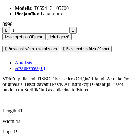
Modelis:
T0554171105700
Pieejamība:
В наличии
899€
Izvietojiet pasūtījumu
Ielikt grozā
Pievienot vēlmju sarakstam
Pievienot salīdzināšanai
Apraksts
Atsauksmes (0)
Vīriešu pulksteņi TISSOT bestsellers Oriģināli Jauni. Ar etiķetēm
oriģinālajā Tissot dāvanu kastē. Ar instrukciju Garantiju Tissot
bukletu un Sertifikātu kas apliecina to īstumu.
Length 41
Width 42
Lugs 19