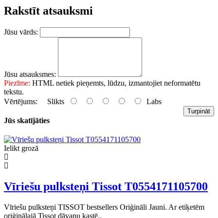
Rakstīt atsauksmi
Jūsu vārds:
Jūsu atsauksmes:
Piezīme:
HTML netiek pieņemts, lūdzu, izmantojiet neformatētu
tekstu.
Vērtējums:
Slikts
Labs
Turpināt
Jūs skatījāties
Ielikt grozā
Vīriešu pulksteņi Tissot T0554171105700
Vīriešu pulksteņi TISSOT bestsellers Oriģināli Jauni. Ar etiķetēm
oriģinālajā Tissot dāvanu kastē..