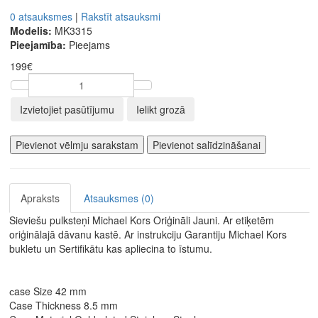
0 atsauksmes
|
Rakstīt atsauksmi
Modelis:
MK3315
Pieejamība:
Pieejams
199€
Izvietojiet pasūtījumu
Ielikt grozā
Pievienot vēlmju sarakstam
Pievienot salīdzināšanai
Apraksts
Atsauksmes (0)
Sieviešu pulksteņi Michael Kors Oriģināli Jauni. Ar etiķetēm
oriģinālajā dāvanu kastē. Ar instrukciju Garantiju Michael Kors
bukletu un Sertifikātu kas apliecina to īstumu.
сase Size 42 mm
Case Thickness 8.5 mm