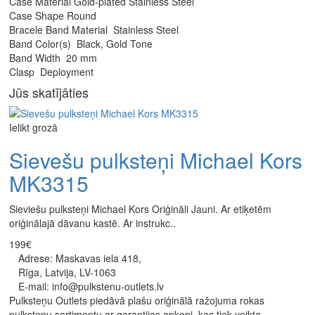
Case Material Gold-plated Stainless Steel
Case Shape Round
Bracele Band Material Stainless Steel
Band Color(s) Black, Gold Tone
Band Width 20 mm
Clasp Deployment
Jūs skatījāties
Ielikt grozā
Sievešu pulksteņi Michael Kors
MK3315
Sieviešu pulksteņi Michael Kors Oriģināli Jauni. Ar etiķetēm
oriģinālajā dāvanu kastē. Ar instrukc..
199€
Adrese: Maskavas iela 418,
Rīga, Latvija, LV-1063
E-mail: info@pulkstenu-outlets.lv
Pulksteņu Outlets piedāvā plašu oriģinālā ražojuma rokas
pulksteņu sortimentu ar garantijas apkopi, kas tiek veikta