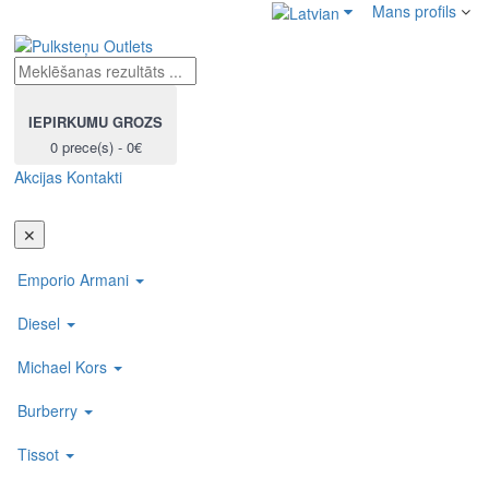
Mans profils
IEPIRKUMU GROZS
0 prece(s) - 0€
Akcijas
Kontakti
Toggl
navig
✕
Emporio Armani
Diesel
Michael Kors
Burberry
Tissot