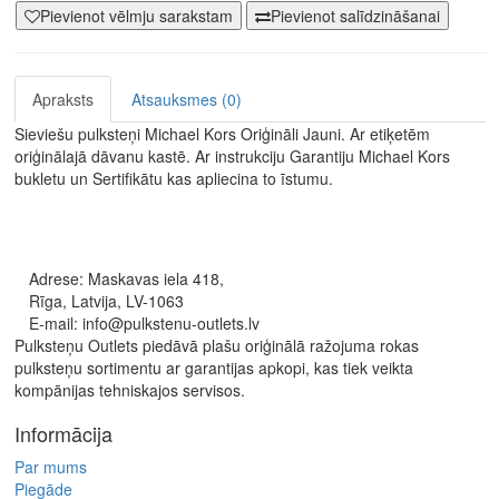
Pievienot vēlmju sarakstam
Pievienot salīdzināšanai
Apraksts
Atsauksmes (0)
Sieviešu pulksteņi Michael Kors Oriģināli Jauni. Ar etiķetēm
oriģinālajā dāvanu kastē. Ar instrukciju Garantiju Michael Kors
bukletu un Sertifikātu kas apliecina to īstumu.
Adrese: Maskavas iela 418,
Rīga, Latvija, LV-1063
E-mail: info@pulkstenu-outlets.lv
Pulksteņu Outlets piedāvā plašu oriģinālā ražojuma rokas
pulksteņu sortimentu ar garantijas apkopi, kas tiek veikta
kompānijas tehniskajos servisos.
Informācija
Par mums
Piegāde