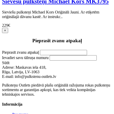
Sievešu pulksteņi Michael Kors MK3795
Sieviešu pulksteņi Michael Kors Oriģināli Jauni. Ar etiķetēm
oriģinālajā dāvanu kastē. Ar instrukc..
229€
×
Pieprasīt zvanu atpakaļ
Pieprasīt zvanu atpakaļ
Ievadiet savu tālruņa numuru
Sūtīt
Adrese: Maskavas iela 418,
Rīga, Latvija, LV-1063
E-mail: info@pulkstenu-outlets.lv
Pulksteņu Outlets piedāvā plašu oriģinālā ražojuma rokas pulksteņu
sortimentu ar garantijas apkopi, kas tiek veikta kompānijas
tehniskajos servisos.
Informācija