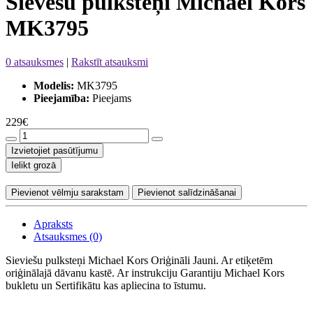
Sievešu pulksteņi Michael Kors
MK3795
0 atsauksmes
|
Rakstīt atsauksmi
Modelis:
MK3795
Pieejamība:
Pieejams
229€
Izvietojiet pasūtījumu
Ielikt grozā
Pievienot vēlmju sarakstam
Pievienot salīdzināšanai
Apraksts
Atsauksmes (0)
Sieviešu pulksteņi Michael Kors Oriģināli Jauni. Ar etiķetēm
oriģinālajā dāvanu kastē. Ar instrukciju Garantiju Michael Kors
bukletu un Sertifikātu kas apliecina to īstumu.