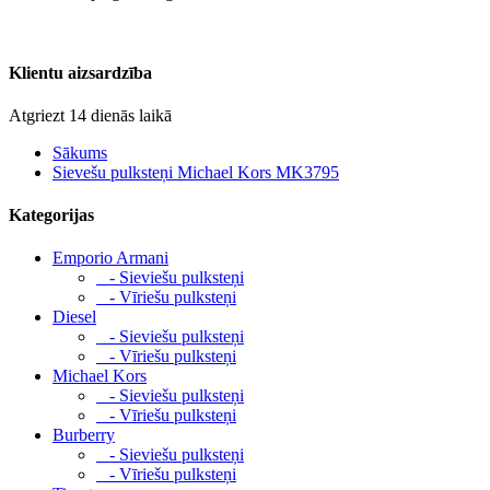
Klientu aizsardzība
Atgriezt 14 dienās laikā
Sākums
Sievešu pulksteņi Michael Kors MK3795
Kategorijas
Emporio Armani
- Sieviešu pulksteņi
- Vīriešu pulksteņi
Diesel
- Sieviešu pulksteņi
- Vīriešu pulksteņi
Michael Kors
- Sieviešu pulksteņi
- Vīriešu pulksteņi
Burberry
- Sieviešu pulksteņi
- Vīriešu pulksteņi