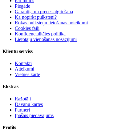
Par mums
Piegāde
Garantija un preces atgriešana
Kā nopirkt pulksteni?
Rokas pulksteņu lietošanas noteikumi
Cookies faili
Konfidencialitātes politika
Lietotāju vienošanās nosacījumi
Klientu serviss
Kontakti
Atteikumi
Vietnes karte
Ekstras
Ražotāji
Dāvanu kartes
Partneri
Īpašais piedāvājums
Profils