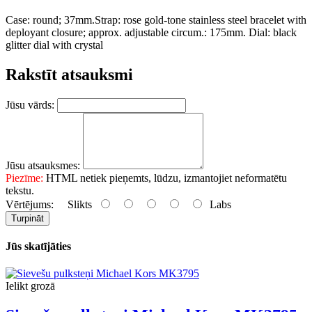
Case: round; 37mm.Strap: rose gold-tone stainless steel bracelet with
deployant closure; approx. adjustable circum.: 175mm. Dial: black
glitter dial with crystal
Rakstīt atsauksmi
Jūsu vārds:
Jūsu atsauksmes:
Piezīme:
HTML netiek pieņemts, lūdzu, izmantojiet neformatētu
tekstu.
Vērtējums:
Slikts
Labs
Turpināt
Jūs skatījāties
Ielikt grozā