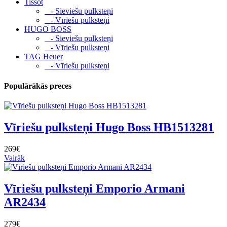
Tissot
- Sieviešu pulksteņi
- Vīriešu pulksteņi
HUGO BOSS
- Sieviešu pulksteņi
- Vīriešu pulksteņi
TAG Heuer
- Vīriešu pulksteņi
Populārākās preces
Vīriešu pulksteņi Hugo Boss HB1513281
269€
Vairāk
Vīriešu pulksteņi Emporio Armani
AR2434
279€