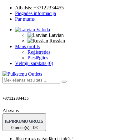
Atbalsts:
+37122334455
Piegādes informācija
Par mums
Valoda
Latvian
Russian
Mans profils
Reģistrēties
Pieslēgties
Vēlmju saraksts (0)
+37122334455
Atzvans
IEPIRKUMU GROZS
0 prece(s) - 0€
Jūsu grozs pagaidām ir tukšs!