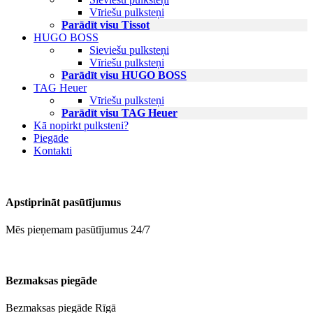
Vīriešu pulksteņi
Parādīt visu Tissot
HUGO BOSS
Sieviešu pulksteņi
Vīriešu pulksteņi
Parādīt visu HUGO BOSS
TAG Heuer
Vīriešu pulksteņi
Parādīt visu TAG Heuer
Kā nopirkt pulksteni?
Piegāde
Kontakti
Apstiprināt pasūtījumus
Mēs pieņemam pasūtījumus 24/7
Bezmaksas piegāde
Bezmaksas piegāde Rīgā