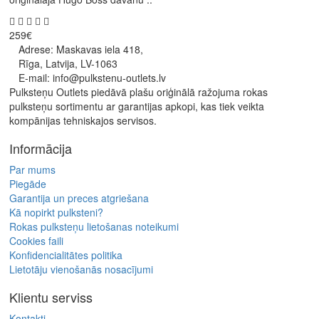
259€
Adrese: Maskavas iela 418,
Rīga, Latvija, LV-1063
E-mail: info@pulkstenu-outlets.lv
Pulksteņu Outlets piedāvā plašu oriģinālā ražojuma rokas
pulksteņu sortimentu ar garantijas apkopi, kas tiek veikta
kompānijas tehniskajos servisos.
Informācija
Par mums
Piegāde
Garantija un preces atgriešana
Kā nopirkt pulksteni?
Rokas pulksteņu lietošanas noteikumi
Cookies faili
Konfidencialitātes politika
Lietotāju vienošanās nosacījumi
Klientu serviss
Kontakti