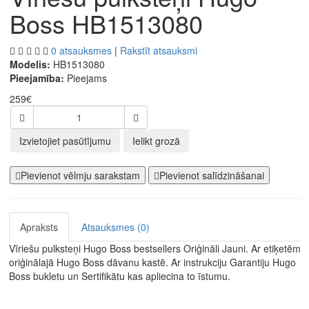
Boss HB1513080
0 atsauksmes
|
Rakstīt atsauksmi
Modelis:
HB1513080
Pieejamība:
Pieejams
259€
Izvietojiet pasūtījumu
Ielikt grozā
Pievienot vēlmju sarakstam
Pievienot salīdzināšanai
Apraksts
Atsauksmes (0)
Vīriešu pulksteņi Hugo Boss bestsellers Oriģināli Jauni. Ar etiķetēm
oriģinālajā Hugo Boss dāvanu kastē. Ar instrukciju Garantiju Hugo
Boss bukletu un Sertifikātu kas apliecina to īstumu.