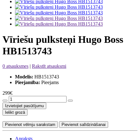
Vīriešu pulksteņi Hugo Boss
HB1513743
0 atsauksmes
|
Rakstīt atsauksmi
Modelis:
HB1513743
Pieejamība:
Pieejams
299€
Izvietojiet pasūtījumu
Ielikt grozā
Pievienot vēlmju sarakstam
Pievienot salīdzināšanai
Apraksts