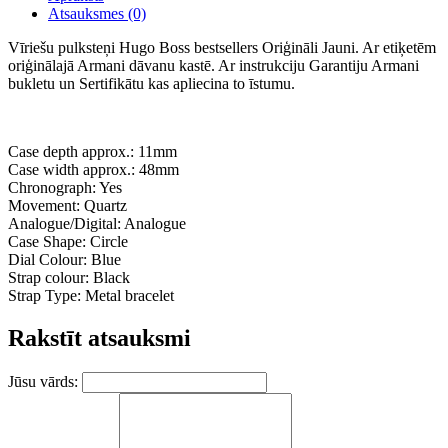
Atsauksmes (0)
Vīriešu pulksteņi Hugo Boss bestsellers Oriģināli Jauni. Ar etiķetēm
oriģinālajā Armani dāvanu kastē. Ar instrukciju Garantiju Armani
bukletu un Sertifikātu kas apliecina to īstumu.
Case depth approx.: 11mm
Case width approx.: 48mm
Chronograph: Yes
Movement: Quartz
Analogue/Digital: Analogue
Case Shape: Circle
Dial Colour: Blue
Strap colour: Black
Strap Type: Metal bracelet
Rakstīt atsauksmi
Jūsu vārds: