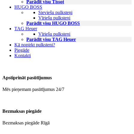
Parādīt visu Tissot
HUGO BOSS
Sieviešu pulksteņi
Vīriešu pulksteņi
Parādīt visu HUGO BOSS
TAG Heuer
Vīriešu pulksteņi
Parādīt visu TAG Heuer
Kā nopirkt pulksteni?
Piegāde
Kontakti
Apstiprināt pasūtījumus
Mēs pieņemam pasūtījumus 24/7
Bezmaksas piegāde
Bezmaksas piegāde Rīgā