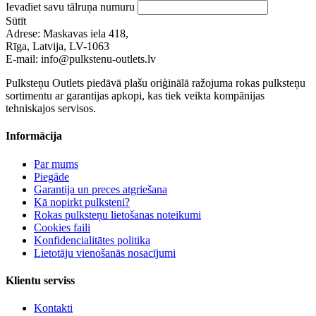
Ievadiet savu tālruņa numuru
Sūtīt
Adrese: Maskavas iela 418,
Rīga, Latvija, LV-1063
E-mail: info@pulkstenu-outlets.lv
Pulksteņu Outlets piedāvā plašu oriģinālā ražojuma rokas pulksteņu
sortimentu ar garantijas apkopi, kas tiek veikta kompānijas
tehniskajos servisos.
Informācija
Par mums
Piegāde
Garantija un preces atgriešana
Kā nopirkt pulksteni?
Rokas pulksteņu lietošanas noteikumi
Cookies faili
Konfidencialitātes politika
Lietotāju vienošanās nosacījumi
Klientu serviss
Kontakti