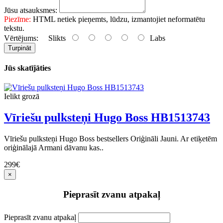
Jūsu atsauksmes:
Piezīme:
HTML netiek pieņemts, lūdzu, izmantojiet neformatētu
tekstu.
Vērtējums:
Slikts
Labs
Turpināt
Jūs skatījāties
Ielikt grozā
Vīriešu pulksteņi Hugo Boss HB1513743
Vīriešu pulksteņi Hugo Boss bestsellers Oriģināli Jauni. Ar etiķetēm
oriģinālajā Armani dāvanu kas..
299€
×
Pieprasīt zvanu atpakaļ
Pieprasīt zvanu atpakaļ