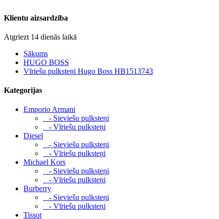
Klientu aizsardzība
Atgriezt 14 dienās laikā
Sākums
HUGO BOSS
Vīriešu pulksteņi Hugo Boss HB1513743
Kategorijas
Emporio Armani
- Sieviešu pulksteņi
- Vīriešu pulksteņi
Diesel
- Sieviešu pulksteņi
- Vīriešu pulksteņi
Michael Kors
- Sieviešu pulksteņi
- Vīriešu pulksteņi
Burberry
- Sieviešu pulksteņi
- Vīriešu pulksteņi
Tissot