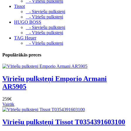
- Vīriešu pulksteņi
Tissot
- Sieviešu pulksteņi
- Vīriešu pulksteņi
HUGO BOSS
- Sieviešu pulksteņi
- Vīriešu pulksteņi
TAG Heuer
- Vīriešu pulksteņi
Populārākās preces
Vīriešu pulksteņi Emporio Armani
AR5905
259€
Vairāk
Vīriešu pulksteņi Tissot T0354391603100