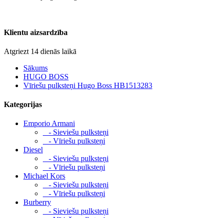
Klientu aizsardzība
Atgriezt 14 dienās laikā
Sākums
HUGO BOSS
Vīriešu pulksteņi Hugo Boss HB1513283
Kategorijas
Emporio Armani
- Sieviešu pulksteņi
- Vīriešu pulksteņi
Diesel
- Sieviešu pulksteņi
- Vīriešu pulksteņi
Michael Kors
- Sieviešu pulksteņi
- Vīriešu pulksteņi
Burberry
- Sieviešu pulksteņi