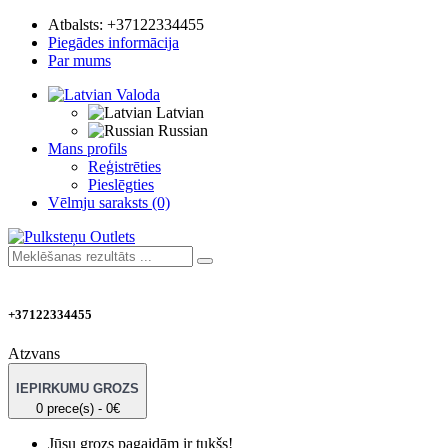
Atbalsts:
+37122334455
Piegādes informācija
Par mums
Valoda
Latvian
Russian
Mans profils
Reģistrēties
Pieslēgties
Vēlmju saraksts (0)
+37122334455
Atzvans
IEPIRKUMU GROZS
0 prece(s) - 0€
Jūsu grozs pagaidām ir tukšs!