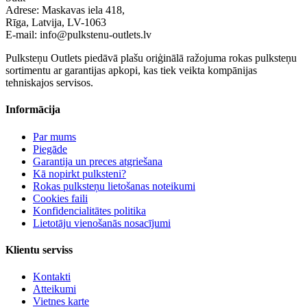
Adrese: Maskavas iela 418,
Rīga, Latvija, LV-1063
E-mail: info@pulkstenu-outlets.lv
Pulksteņu Outlets piedāvā plašu oriģinālā ražojuma rokas pulksteņu
sortimentu ar garantijas apkopi, kas tiek veikta kompānijas
tehniskajos servisos.
Informācija
Par mums
Piegāde
Garantija un preces atgriešana
Kā nopirkt pulksteni?
Rokas pulksteņu lietošanas noteikumi
Cookies faili
Konfidencialitātes politika
Lietotāju vienošanās nosacījumi
Klientu serviss
Kontakti
Atteikumi
Vietnes karte