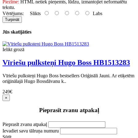
Piezīme:
HTML netiek pieņemts, lūdzu, izmantojiet neformatētu
tekstu.
Vērtējums:
Slikts
Labs
Turpināt
Jūs skatījāties
Ielikt grozā
Vīriešu pulksteņi Hugo Boss HB1513283
Vīriešu pulksteņi Hugo Boss bestsellers Oriģināli Jauni. Ar etiķetēm
oriģinālajā Hugo Bossdāvanu k..
249€
×
Pieprasīt zvanu atpakaļ
Pieprasīt zvanu atpakaļ
Ievadiet savu tālruņa numuru
Sūtīt