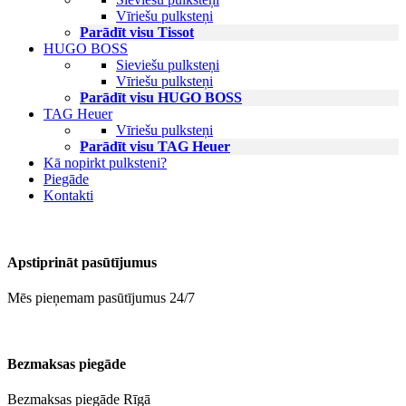
Vīriešu pulksteņi
Parādīt visu Tissot
HUGO BOSS
Sieviešu pulksteņi
Vīriešu pulksteņi
Parādīt visu HUGO BOSS
TAG Heuer
Vīriešu pulksteņi
Parādīt visu TAG Heuer
Kā nopirkt pulksteni?
Piegāde
Kontakti
Apstiprināt pasūtījumus
Mēs pieņemam pasūtījumus 24/7
Bezmaksas piegāde
Bezmaksas piegāde Rīgā