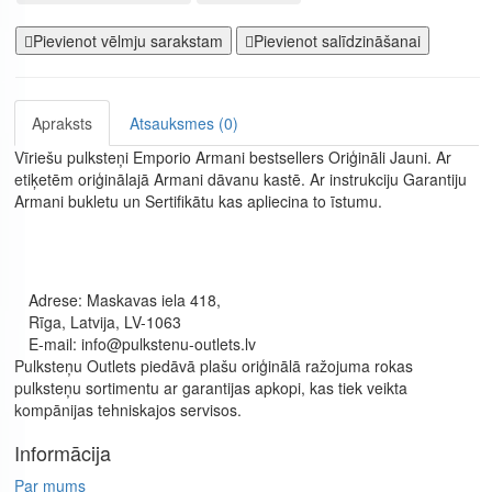
Pievienot vēlmju sarakstam
Pievienot salīdzināšanai
Apraksts
Atsauksmes (0)
Vīriešu pulksteņi Emporio Armani bestsellers Oriģināli Jauni. Ar
etiķetēm oriģinālajā Armani dāvanu kastē. Ar instrukciju Garantiju
Armani bukletu un Sertifikātu kas apliecina to īstumu.
Adrese: Maskavas iela 418,
Rīga, Latvija, LV-1063
E-mail: info@pulkstenu-outlets.lv
Pulksteņu Outlets piedāvā plašu oriģinālā ražojuma rokas
pulksteņu sortimentu ar garantijas apkopi, kas tiek veikta
kompānijas tehniskajos servisos.
Informācija
Par mums