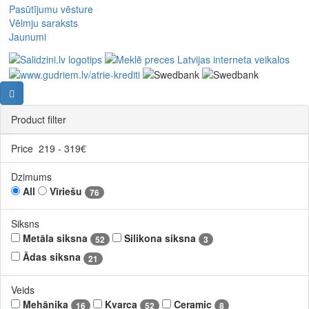
Pasūtījumu vēsture
Vēlmju saraksts
Jaunumi
Product filter
Price
219
-
319
€
Dzimums
All
Vīriešu
76
Siksns
Metāla siksna
Silikona siksna
52
3
Ādas siksna
21
Veids
Mehānika
Kvarca
Ceramic
16
52
8