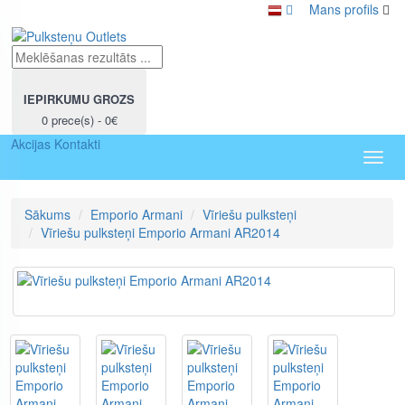
Mans profils
IEPIRKUMU GROZS
0 prece(s) - 0€
Akcijas
Kontakti
Toggl
navig
Sākums
Emporio Armani
Vīriešu pulksteņi
Vīriešu pulksteņi Emporio Armani AR2014