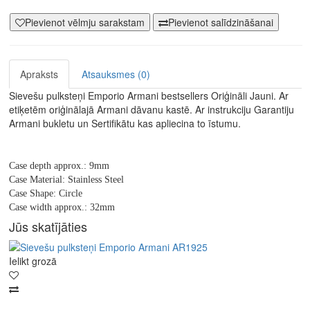
Pievienot vēlmju sarakstam
Pievienot salīdzināšanai
Apraksts
Atsauksmes (0)
Sievešu pulksteņi Emporio Armani bestsellers Oriģināli Jauni. Ar
etiķetēm oriģinālajā Armani dāvanu kastē. Ar instrukciju Garantiju
Armani bukletu un Sertifikātu kas apliecina to īstumu.
Case depth approx.:
9mm
Case Material:
Stainless Steel
Case Shape:
Circle
Case width approx.:
32mm
Jūs skatījāties
Ielikt grozā