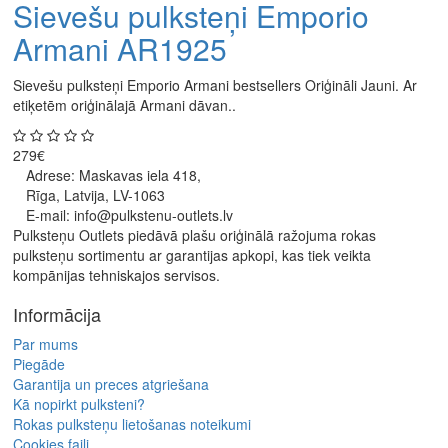
Sievešu pulksteņi Emporio
Armani AR1925
Sievešu pulksteņi Emporio Armani bestsellers Oriģināli Jauni. Ar
etiķetēm oriģinālajā Armani dāvan..
279€
Adrese: Maskavas iela 418,
Rīga, Latvija, LV-1063
E-mail: info@pulkstenu-outlets.lv
Pulksteņu Outlets piedāvā plašu oriģinālā ražojuma rokas
pulksteņu sortimentu ar garantijas apkopi, kas tiek veikta
kompānijas tehniskajos servisos.
Informācija
Par mums
Piegāde
Garantija un preces atgriešana
Kā nopirkt pulksteni?
Rokas pulksteņu lietošanas noteikumi
Cookies faili