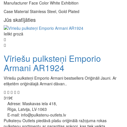
Manufacturer Face Color White Exhibition
Case Material Stainless Steel, Gold Plated
Jūs skatījāties
Ielikt grozā
Vīriešu pulksteņi Emporio
Armani AR1924
Vīriešu pulksteņi Emporio Armani bestsellers Oriģināli Jauni. Ar
etiķetēm oriģinālajā Armani dāvan..
319€
Adrese: Maskavas iela 418,
Rīga, Latvija, LV-1063
E-mail: info@pulkstenu-outlets.lv
Pulksteņu Outlets piedāvā plašu oriģinālā ražojuma rokas
pulksteņu sortimentu ar garantijas apkopi, kas tiek veikta