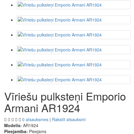
Vīriešu pulksteņi Emporio
Armani AR1924
0 atsauksmes
|
Rakstīt atsauksmi
Modelis:
AR1924
Pieejamība:
Pieejams