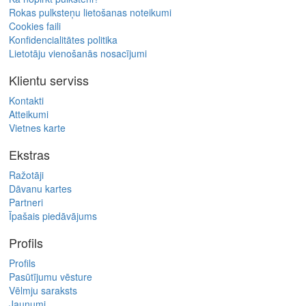
Rokas pulksteņu lietošanas noteikumi
Cookies faili
Konfidencialitātes politika
Lietotāju vienošanās nosacījumi
Klientu serviss
Kontakti
Atteikumi
Vietnes karte
Ekstras
Ražotāji
Dāvanu kartes
Partneri
Īpašais piedāvājums
Profils
Profils
Pasūtījumu vēsture
Vēlmju saraksts
Jaunumi