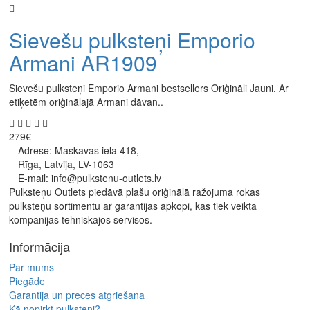
Sievešu pulksteņi Emporio
Armani AR1909
Sievešu pulksteņi Emporio Armani bestsellers Oriģināli Jauni. Ar
etiķetēm oriģinālajā Armani dāvan..
279€
Adrese: Maskavas iela 418,
Rīga, Latvija, LV-1063
E-mail: info@pulkstenu-outlets.lv
Pulksteņu Outlets piedāvā plašu oriģinālā ražojuma rokas
pulksteņu sortimentu ar garantijas apkopi, kas tiek veikta
kompānijas tehniskajos servisos.
Informācija
Par mums
Piegāde
Garantija un preces atgriešana
Kā nopirkt pulksteni?