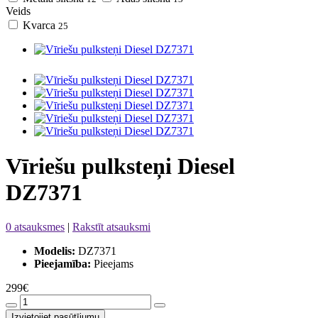
Veids
Kvarca
25
Vīriešu pulksteņi Diesel
DZ7371
0 atsauksmes
|
Rakstīt atsauksmi
Modelis:
DZ7371
Pieejamība:
Pieejams
299€
Izvietojiet pasūtījumu