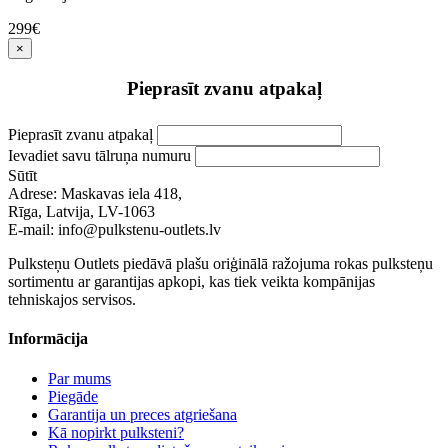
299€
×
Pieprasīt zvanu atpakaļ
Pieprasīt zvanu atpakaļ
Ievadiet savu tālruņa numuru
Sūtīt
Adrese: Maskavas iela 418,
Rīga, Latvija, LV-1063
E-mail: info@pulkstenu-outlets.lv
Pulksteņu Outlets piedāvā plašu oriģinālā ražojuma rokas pulksteņu
sortimentu ar garantijas apkopi, kas tiek veikta kompānijas
tehniskajos servisos.
Informācija
Par mums
Piegāde
Garantija un preces atgriešana
Kā nopirkt pulksteni?