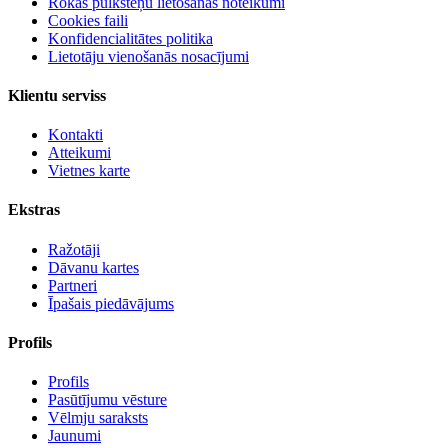
Rokas pulksteņu lietošanas noteikumi
Cookies faili
Konfidencialitātes politika
Lietotāju vienošanās nosacījumi
Klientu serviss
Kontakti
Atteikumi
Vietnes karte
Ekstras
Ražotāji
Dāvanu kartes
Partneri
Īpašais piedāvājums
Profils
Profils
Pasūtījumu vēsture
Vēlmju saraksts
Jaunumi