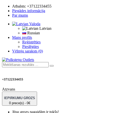
Atbalsts:
+37122334455
Piegādes informācija
Par mums
Valoda
Latvian
Russian
Mans profils
Reģistrēties
Pieslēgties
Vēlmju saraksts (0)
+37122334455
Atzvans
IEPIRKUMU GROZS
0 prece(s) - 0€
Jūsu grozs pagaidām ir tukšs!