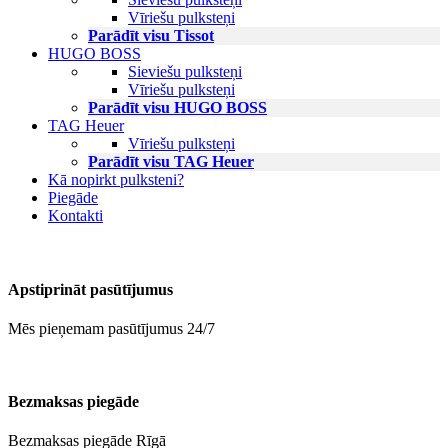
Vīriešu pulksteņi
Parādīt visu Tissot
HUGO BOSS
Sieviešu pulksteņi
Vīriešu pulksteņi
Parādīt visu HUGO BOSS
TAG Heuer
Vīriešu pulksteņi
Parādīt visu TAG Heuer
Kā nopirkt pulksteni?
Piegāde
Kontakti
Apstiprināt pasūtījumus
Mēs pieņemam pasūtījumus 24/7
Bezmaksas piegāde
Bezmaksas piegāde Rīgā