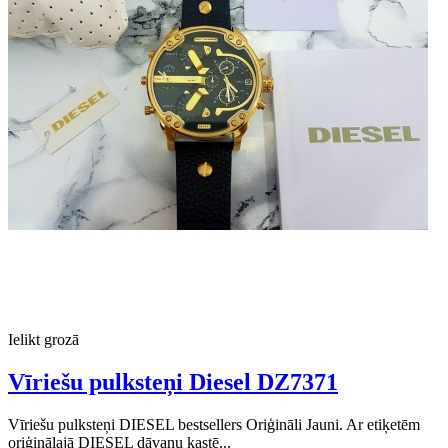
Ielikt grozā
Vīriešu pulksteņi Diesel DZ7371
Vīriešu pulksteņi DIESEL bestsellers Oriģināli Jauni. Ar etiķetēm
oriģinālajā DIESEL dāvanu kastē...