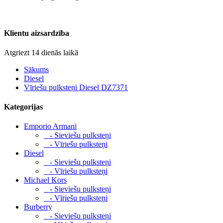
Klientu aizsardzība
Atgriezt 14 dienās laikā
Sākums
Diesel
Vīriešu pulksteņi Diesel DZ7371
Kategorijas
Emporio Armani
- Sieviešu pulksteņi
- Vīriešu pulksteņi
Diesel
- Sieviešu pulksteņi
- Vīriešu pulksteņi
Michael Kors
- Sieviešu pulksteņi
- Vīriešu pulksteņi
Burberry
- Sieviešu pulksteņi