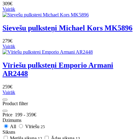
309€
Vairāk
Sievešu pulksteņi Michael Kors MK5896
279€
Vairāk
Vīriešu pulksteņi Emporio Armani
AR2448
259€
Vairāk
Product filter
Price
199
-
359
€
Dzimums
All
Vīriešu
25
Siksns
Metāla siksna
Ādas siksna
12
13