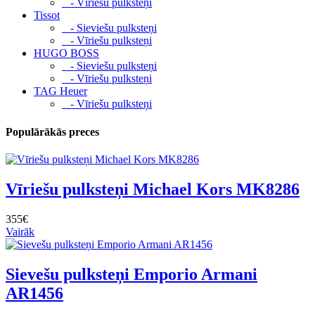
- Vīriešu pulksteņi
Tissot
- Sieviešu pulksteņi
- Vīriešu pulksteņi
HUGO BOSS
- Sieviešu pulksteņi
- Vīriešu pulksteņi
TAG Heuer
- Vīriešu pulksteņi
Populārākās preces
Vīriešu pulksteņi Michael Kors MK8286
355€
Vairāk
Sievešu pulksteņi Emporio Armani
AR1456