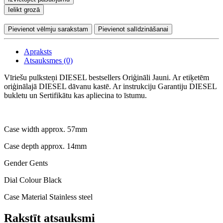
Ielikt grozā
Pievienot vēlmju sarakstam
Pievienot salīdzināšanai
Apraksts
Atsauksmes (0)
Vīriešu pulksteņi DIESEL bestsellers Oriģināli Jauni. Ar etiķetēm
oriģinālajā DIESEL dāvanu kastē. Ar instrukciju Garantiju DIESEL
bukletu un Sertifikātu kas apliecina to īstumu.
Case width approx. 57mm
Case depth approx. 14mm
Gender Gents
Dial Colour Black
Case Material Stainless steel
Rakstīt atsauksmi