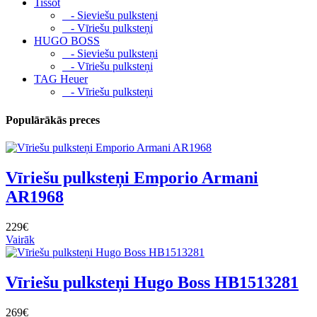
Tissot
- Sieviešu pulksteņi
- Vīriešu pulksteņi
HUGO BOSS
- Sieviešu pulksteņi
- Vīriešu pulksteņi
TAG Heuer
- Vīriešu pulksteņi
Populārākās preces
Vīriešu pulksteņi Emporio Armani
AR1968
229€
Vairāk
Vīriešu pulksteņi Hugo Boss HB1513281
269€