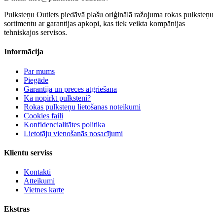
Pulksteņu Outlets piedāvā plašu oriģinālā ražojuma rokas pulksteņu
sortimentu ar garantijas apkopi, kas tiek veikta kompānijas
tehniskajos servisos.
Informācija
Par mums
Piegāde
Garantija un preces atgriešana
Kā nopirkt pulksteni?
Rokas pulksteņu lietošanas noteikumi
Cookies faili
Konfidencialitātes politika
Lietotāju vienošanās nosacījumi
Klientu serviss
Kontakti
Atteikumi
Vietnes karte
Ekstras