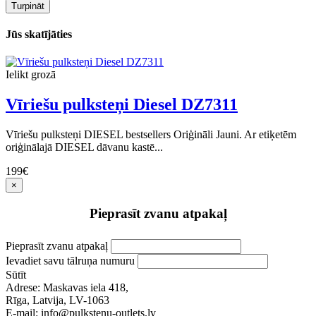
Turpināt
Jūs skatījāties
Ielikt grozā
Vīriešu pulksteņi Diesel DZ7311
Vīriešu pulksteņi DIESEL bestsellers Oriģināli Jauni. Ar etiķetēm
oriģinālajā DIESEL dāvanu kastē...
199€
×
Pieprasīt zvanu atpakaļ
Pieprasīt zvanu atpakaļ
Ievadiet savu tālruņa numuru
Sūtīt
Adrese: Maskavas iela 418,
Rīga, Latvija, LV-1063
E-mail: info@pulkstenu-outlets.lv