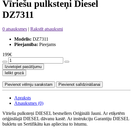
Vīriešu pulksteņi Diesel
DZ7311
0 atsauksmes
|
Rakstīt atsauksmi
Modelis:
DZ7311
Pieejamība:
Pieejams
199€
Izvietojiet pasūtījumu
Ielikt grozā
Pievienot vēlmju sarakstam
Pievienot salīdzināšanai
Apraksts
Atsauksmes (0)
Vīriešu pulksteņi DIESEL bestsellers Oriģināli Jauni. Ar etiķetēm
oriģinālajā DIESEL dāvanu kastē. Ar instrukciju Garantiju DIESEL
bukletu un Sertifikātu kas apliecina to īstumu.