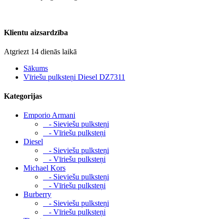
Klientu aizsardzība
Atgriezt 14 dienās laikā
Sākums
Vīriešu pulksteņi Diesel DZ7311
Kategorijas
Emporio Armani
- Sieviešu pulksteņi
- Vīriešu pulksteņi
Diesel
- Sieviešu pulksteņi
- Vīriešu pulksteņi
Michael Kors
- Sieviešu pulksteņi
- Vīriešu pulksteņi
Burberry
- Sieviešu pulksteņi
- Vīriešu pulksteņi