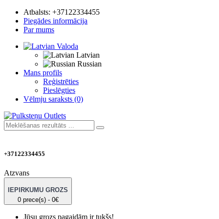
Atbalsts:
+37122334455
Piegādes informācija
Par mums
Valoda
Latvian
Russian
Mans profils
Reģistrēties
Pieslēgties
Vēlmju saraksts (0)
+37122334455
Atzvans
IEPIRKUMU GROZS
0 prece(s) - 0€
Jūsu grozs pagaidām ir tukšs!