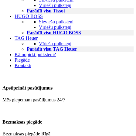
Vīriešu pulksteņi
Parādīt visu Tissot
HUGO BOSS
Sieviešu pulksteņi
Vīriešu pulksteņi
Parādīt visu HUGO BOSS
TAG Heuer
Vīriešu pulksteņi
Parādīt visu TAG Heuer
Kā nopirkt pulksteni?
Piegāde
Kontakti
Apstiprināt pasūtījumus
Mēs pieņemam pasūtījumus 24/7
Bezmaksas piegāde
Bezmaksas piegāde Rīgā