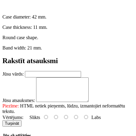
Case diameter: 42 mm.
Case thickness: 11 mm.
Round case shape.
Band width: 21 mm.
Rakstīt atsauksmi
Jūsu vārds:
Jūsu atsauksmes:
Piezīme:
HTML netiek pieņemts, lūdzu, izmantojiet neformatētu
tekstu.
Vērtējums:
Slikts
Labs
Turpināt
Jūs skatījāties