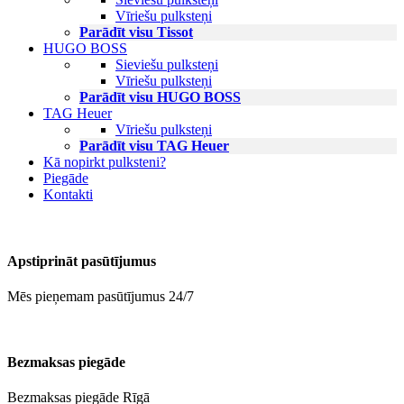
Vīriešu pulksteņi
Parādīt visu Tissot
HUGO BOSS
Sieviešu pulksteņi
Vīriešu pulksteņi
Parādīt visu HUGO BOSS
TAG Heuer
Vīriešu pulksteņi
Parādīt visu TAG Heuer
Kā nopirkt pulksteni?
Piegāde
Kontakti
Apstiprināt pasūtījumus
Mēs pieņemam pasūtījumus 24/7
Bezmaksas piegāde
Bezmaksas piegāde Rīgā