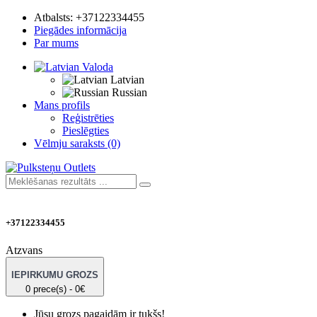
Atbalsts:
+37122334455
Piegādes informācija
Par mums
Valoda
Latvian
Russian
Mans profils
Reģistrēties
Pieslēgties
Vēlmju saraksts (0)
+37122334455
Atzvans
IEPIRKUMU GROZS
0 prece(s) - 0€
Jūsu grozs pagaidām ir tukšs!