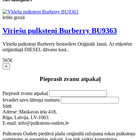
Ielikt grozā
Vīriešu pulksteņi Burberry BU9363
Vīriešu pulksteņi Burberry bestsellers Oriģināli Jauni. Ar etiķetēm
oriģinālajā DIESEL dāvanu kast..
565€
×
Pieprasīt zvanu atpakaļ
Pieprasīt zvanu atpakaļ
Ievadiet savu tālruņa numuru
Sūtīt
Adrese: Maskavas iela 418,
Rīga, Latvija, LV-1063
E-mail: info@pulkstenu-outlets.lv
Pulksteņu Outlets piedāvā plašu oriģinālā ražojuma rokas pulksteņu
sortimentu ar garantijas apkopi, kas tiek veikta kompānijas