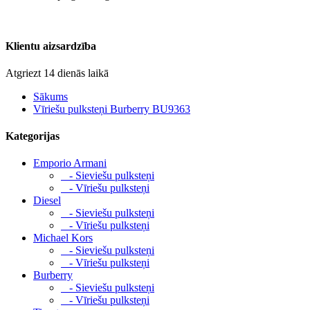
Klientu aizsardzība
Atgriezt 14 dienās laikā
Sākums
Vīriešu pulksteņi Burberry BU9363
Kategorijas
Emporio Armani
- Sieviešu pulksteņi
- Vīriešu pulksteņi
Diesel
- Sieviešu pulksteņi
- Vīriešu pulksteņi
Michael Kors
- Sieviešu pulksteņi
- Vīriešu pulksteņi
Burberry
- Sieviešu pulksteņi
- Vīriešu pulksteņi