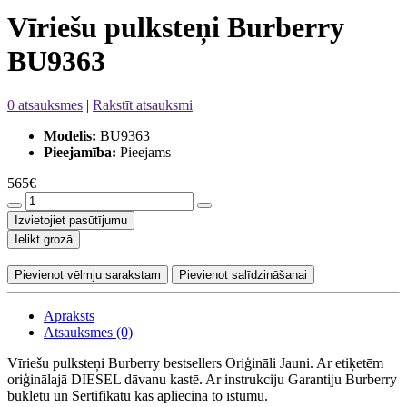
Vīriešu pulksteņi Burberry
BU9363
0 atsauksmes
|
Rakstīt atsauksmi
Modelis:
BU9363
Pieejamība:
Pieejams
565€
Izvietojiet pasūtījumu
Ielikt grozā
Pievienot vēlmju sarakstam
Pievienot salīdzināšanai
Apraksts
Atsauksmes (0)
Vīriešu pulksteņi Burberry bestsellers Oriģināli Jauni. Ar etiķetēm
oriģinālajā DIESEL dāvanu kastē. Ar instrukciju Garantiju Burberry
bukletu un Sertifikātu kas apliecina to īstumu.