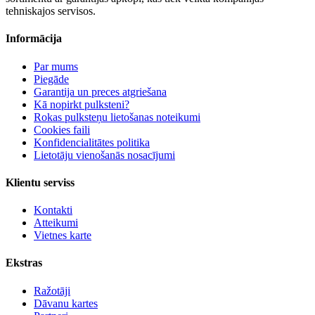
tehniskajos servisos.
Informācija
Par mums
Piegāde
Garantija un preces atgriešana
Kā nopirkt pulksteni?
Rokas pulksteņu lietošanas noteikumi
Cookies faili
Konfidencialitātes politika
Lietotāju vienošanās nosacījumi
Klientu serviss
Kontakti
Atteikumi
Vietnes karte
Ekstras
Ražotāji
Dāvanu kartes